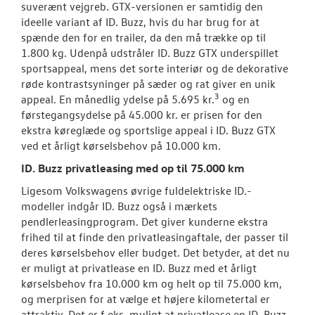
suverænt vejgreb. GTX-versionen er samtidig den
ideelle variant af ID. Buzz, hvis du har brug for at
spænde den for en trailer, da den må trække op til
1.800 kg. Udenpå udstråler ID. Buzz GTX underspillet
sportsappeal, mens det sorte interiør og de dekorative
røde kontrastsyninger på sæder og rat giver en unik
3
appeal. En månedlig ydelse på 5.695 kr.
og en
førstegangsydelse på 45.000 kr. er prisen for den
ekstra køreglæde og sportslige appeal i ID. Buzz GTX
ved et årligt kørselsbehov på 10.000 km.
ID. Buzz privatleasing med op til 75.000 km
Ligesom Volkswagens øvrige fuldelektriske ID.-
modeller indgår ID. Buzz også i mærkets
pendlerleasingprogram. Det giver kunderne ekstra
frihed til at finde den privatleasingaftale, der passer til
deres kørselsbehov eller budget. Det betyder, at det nu
er muligt at privatlease en ID. Buzz med et årligt
kørselsbehov fra 10.000 km og helt op til 75.000 km,
og merprisen for at vælge et højere kilometertal er
attraktiv. Det er f.eks. muligt at privatlease en ID. Buzz