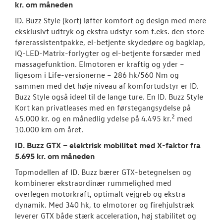
kr. om måneden
ID. Buzz Style (kort) løfter komfort og design med mere
eksklusivt udtryk og ekstra udstyr som f.eks. den store
førerassistentpakke, el-betjente skydedøre og bagklap,
IQ-LED-Matrix-forlygter og el-betjente forsæder med
massagefunktion. Elmotoren er kraftig og yder –
ligesom i Life-versionerne – 286 hk/560 Nm og
sammen med det høje niveau af komfortudstyr er ID.
Buzz Style også ideel til de lange ture. En ID. Buzz Style
Kort kan privatleases med en førstegangsydelse på
2
45.000 kr. og en månedlig ydelse på 4.495 kr.
med
10.000 km om året.
ID. Buzz GTX – elektrisk mobilitet med X-faktor fra
5.695 kr. om måneden
Topmodellen af ID. Buzz bærer GTX-betegnelsen og
kombinerer ekstraordinær rummelighed med
overlegen motorkraft, optimalt vejgreb og ekstra
dynamik. Med 340 hk, to elmotorer og firehjulstræk
leverer GTX både stærk acceleration, høj stabilitet og