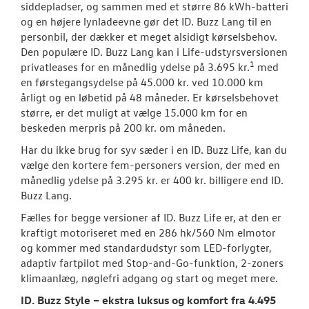
siddepladser, og sammen med et større 86 kWh-batteri
og en højere lynladeevne gør det ID. Buzz Lang til en
personbil, der dækker et meget alsidigt kørselsbehov.
Den populære ID. Buzz Lang kan i Life-udstyrsversionen
1
privatleases for en månedlig ydelse på 3.695 kr.
med
en førstegangsydelse på 45.000 kr. ved 10.000 km
årligt og en løbetid på 48 måneder. Er kørselsbehovet
større, er det muligt at vælge 15.000 km for en
beskeden merpris på 200 kr. om måneden.
Har du ikke brug for syv sæder i en ID. Buzz Life, kan du
vælge den kortere fem-personers version, der med en
månedlig ydelse på 3.295 kr. er 400 kr. billigere end ID.
Buzz Lang.
Fælles for begge versioner af ID. Buzz Life er, at den er
kraftigt motoriseret med en 286 hk/560 Nm elmotor
og kommer med standardudstyr som LED-forlygter,
adaptiv fartpilot med Stop-and-Go-funktion, 2-zoners
klimaanlæg, nøglefri adgang og start og meget mere.
ID. Buzz Style – ekstra luksus og komfort fra 4.495