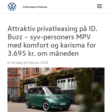
Volkswagen
Toggle
Volkswagen Gladsaxe
naviga
FORSIDE
Attraktiv privatleasing på ID.
NYE PERSONBI
Buzz – syv-personers MPV
med komfort og karisma for
NYE VAREBILER
3.695 kr. om måneden
BRUGTE BILER
torsdag 26 februar 2026
VÆRKSTED
SKADECENTER
TILBEHØR