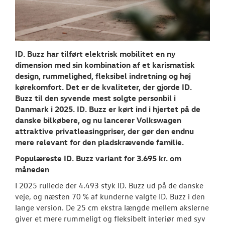
RESERVEDELE
NYHEDER
Tilmeld dig V
ID. Buzz har tilført elektrisk mobilitet en ny
Danmarks nyh
dimension med sin kombination af et karismatisk
design, rummelighed, fleksibel indretning og høj
Aktuelt
kørekomfort. Det er de kvaliteter, der gjorde ID.
Buzz til den syvende mest solgte personbil i
Danmark i 2025.
ID. Buzz er kørt ind i hjertet på de
OM OS
danske bilkøbere, og nu lancerer Volkswagen
attraktive privatleasingpriser, der gør den endnu
JOB OG KARRI
mere relevant for den pladskrævende familie.
Populæreste ID. Buzz variant for 3.695 kr. om
måneden
I 2025 rullede der 4.493 styk ID. Buzz ud på de danske
veje, og næsten 70 % af kunderne valgte ID. Buzz i den
lange version. De 25 cm ekstra længde mellem akslerne
giver et mere rummeligt og fleksibelt interiør med syv