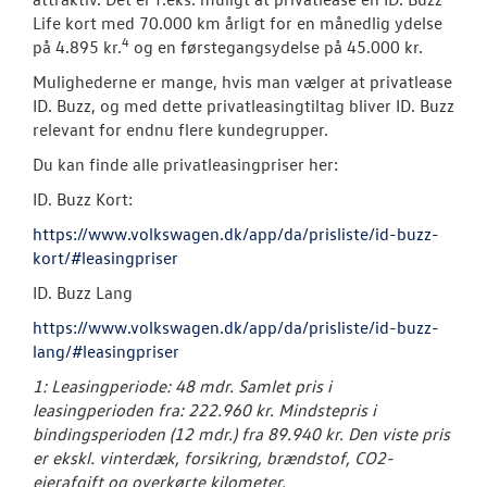
Life kort med 70.000 km årligt for en månedlig ydelse
4
på 4.895 kr.
og en førstegangsydelse på 45.000 kr.
Mulighederne er mange, hvis man vælger at privatlease
ID. Buzz, og med dette privatleasingtiltag bliver ID. Buzz
relevant for endnu flere kundegrupper.
Du kan finde alle privatleasingpriser her:
ID. Buzz Kort:
https://www.volkswagen.dk/app/da/prisliste/id-buzz-
kort/#leasingpriser
ID. Buzz Lang
https://www.volkswagen.dk/app/da/prisliste/id-buzz-
lang/#leasingpriser
1: Leasingperiode: 48 mdr. Samlet pris i
leasingperioden fra: 222.960 kr. Mindstepris i
bindingsperioden (12 mdr.) fra 89.940 kr. Den viste pris
er ekskl. vinterdæk, forsikring, brændstof, CO2-
ejerafgift og overkørte kilometer.