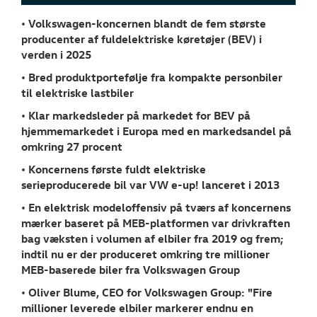
RESERVEDELE
• Volkswagen-koncernen blandt de fem største
producenter af fuldelektriske køretøjer (BEV) i
NYHEDER
verden i 2025
Tilmeld dig V
• Bred produktportefølje fra kompakte personbiler
Danmarks nyh
til elektriske lastbiler
• Klar markedsleder på markedet for BEV på
Aktuelt
hjemmemarkedet i Europa med en markedsandel på
omkring 27 procent
OM OS
• Koncernens første fuldt elektriske
serieproducerede bil var VW e-up! lanceret i 2013
JOB OG KARRI
• En elektrisk modeloffensiv på tværs af koncernens
mærker baseret på MEB-platformen var drivkraften
bag væksten i volumen af elbiler fra 2019 og frem;
indtil nu er der produceret omkring tre millioner
MEB-baserede biler fra Volkswagen Group
• Oliver Blume, CEO for Volkswagen Group: "Fire
millioner leverede elbiler markerer endnu en