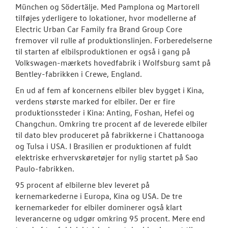
München og Södertälje. Med Pamplona og Martorell
tilføjes yderligere to lokationer, hvor modellerne af
Electric Urban Car Family fra Brand Group Core
fremover vil rulle af produktionslinjen. Forberedelserne
til starten af elbilsproduktionen er også i gang på
Volkswagen-mærkets hovedfabrik i Wolfsburg samt på
Bentley-fabrikken i Crewe, England.
En ud af fem af koncernens elbiler blev bygget i Kina,
verdens største marked for elbiler. Der er fire
produktionssteder i Kina: Anting, Foshan, Hefei og
Changchun. Omkring tre procent af de leverede elbiler
til dato blev produceret på fabrikkerne i Chattanooga
og Tulsa i USA. I Brasilien er produktionen af fuldt
elektriske erhvervskøretøjer for nylig startet på Sao
Paulo-fabrikken.
95 procent af elbilerne blev leveret på
kernemarkederne i Europa, Kina og USA. De tre
kernemarkeder for elbiler dominerer også klart
leverancerne og udgør omkring 95 procent. Mere end