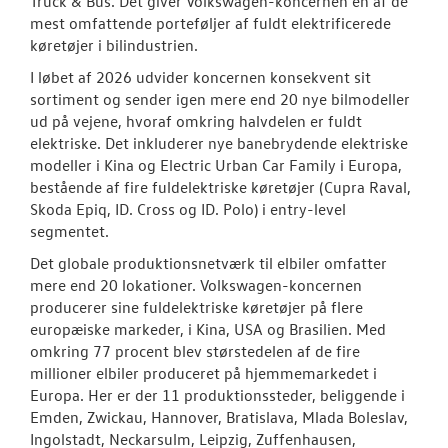
Truck & Bus. Det giver Volkswagen-koncernen en af de
mest omfattende porteføljer af fuldt elektrificerede
køretøjer i bilindustrien.
I løbet af 2026 udvider koncernen konsekvent sit
sortiment og sender igen mere end 20 nye bilmodeller
ud på vejene, hvoraf omkring halvdelen er fuldt
elektriske. Det inkluderer nye banebrydende elektriske
modeller i Kina og Electric Urban Car Family i Europa,
bestående af fire fuldelektriske køretøjer (Cupra Raval,
Skoda Epiq, ID. Cross og ID. Polo) i entry-level
segmentet.
Det globale produktionsnetværk til elbiler omfatter
mere end 20 lokationer. Volkswagen-koncernen
producerer sine fuldelektriske køretøjer på flere
europæiske markeder, i Kina, USA og Brasilien. Med
omkring 77 procent blev størstedelen af de fire
millioner elbiler produceret på hjemmemarkedet i
Europa. Her er der 11 produktionssteder, beliggende i
Emden, Zwickau, Hannover, Bratislava, Mlada Boleslav,
Ingolstadt, Neckarsulm, Leipzig, Zuffenhausen,