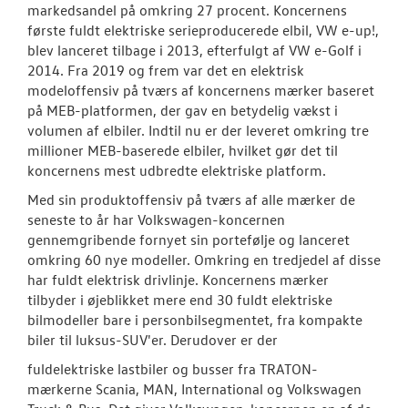
markedsandel på omkring 27 procent. Koncernens
første fuldt elektriske serieproducerede elbil, VW e-up!,
blev lanceret tilbage i 2013, efterfulgt af VW e-Golf i
2014. Fra 2019 og frem var det en elektrisk
modeloffensiv på tværs af koncernens mærker baseret
på MEB-platformen, der gav en betydelig vækst i
volumen af elbiler. Indtil nu er der leveret omkring tre
millioner MEB-baserede elbiler, hvilket gør det til
koncernens mest udbredte elektriske platform.
Med sin produktoffensiv på tværs af alle mærker de
seneste to år har Volkswagen-koncernen
gennemgribende fornyet sin portefølje og lanceret
omkring 60 nye modeller. Omkring en tredjedel af disse
har fuldt elektrisk drivlinje. Koncernens mærker
tilbyder i øjeblikket mere end 30 fuldt elektriske
bilmodeller bare i personbilsegmentet, fra kompakte
biler til luksus-SUV'er. Derudover er der
fuldelektriske lastbiler og busser fra TRATON-
mærkerne Scania, MAN, International og Volkswagen