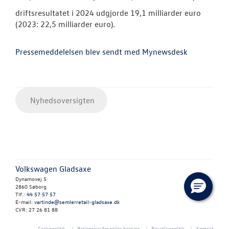
driftsresultatet i 2024 udgjorde 19,1 milliarder euro
(2023: 22,5 milliarder euro).
Pressemeddelelsen blev sendt med Mynewsdesk
Nyhedsoversigten
Volkswagen Gladsaxe
Dynamovej 5
2860 Søborg
Tlf.:
44 57 57 57
E-mail:
vartinde@semlerretail-gladsaxe.dk
CVR: 27 26 81 88
Cookiepolitik
Betingelser for online booking
Privatlivspolitik
Kontakt