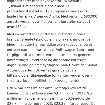
bilproducenter med hovedkontor i Wolfsburg,
Tyskland. Det opererer globalt med 115
produktionsfaciliteter i 17 europæiske lande og 10
lande i Amerika, Asien og Afrika. Med omkring 680.000
ansatte verden over. Koncernens køretøjer sælges i
over 150 lande.
Med en omfattende portefølje af stærke globale
brands, førende teknologier i stor skala, innovative
idéer til at udnytte fremtidige overskudspuljer og et
entreprenant ledelsesteam er Volkswagen-koncernen
forpligtet til at forme fremtidens mobilitet gennem
investeringer i elektriske og autonome køretøjer,
digitalisering og bæredygtighed. Målet: Som en "Global
Automotive Tech Driver" at gøre de bedste
bilteknologier tilgængelige for kunder verden over –
fra entry-level mobilitet til luksussegmentet.
I 2024 var det samlede antal køretøjer leveret til
kunder globalt af koncernen 9,0 millioner (2023: 9,2
millioner). Koncernens omsætning i 2024 udgjorde
324,7 milliarder euro (2023: 322,3 milliarder euro). Den