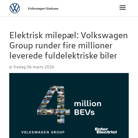
Volkswagen
Toggle
Volkswagen Gladsaxe
naviga
FORSIDE
Elektrisk milepæl: Volkswagen
NYE PERSONBI
Group runder fire millioner
leverede fuldelektriske biler
NYE VAREBILER
fredag 06 marts 2026
BRUGTE BILER
VÆRKSTED
SKADECENTER
TILBEHØR