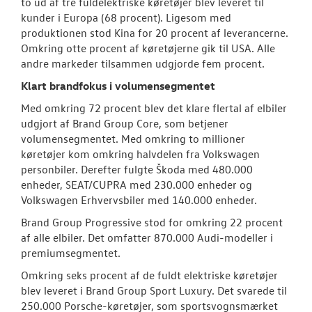
to ud af tre fuldelektriske køretøjer blev leveret til
kunder i Europa (68 procent). Ligesom med
produktionen stod Kina for 20 procent af leverancerne.
Omkring otte procent af køretøjerne gik til USA. Alle
andre markeder tilsammen udgjorde fem procent.
Klart brandfokus i volumensegmentet
Med omkring 72 procent blev det klare flertal af elbiler
udgjort af Brand Group Core, som betjener
volumensegmentet. Med omkring to millioner
køretøjer kom omkring halvdelen fra Volkswagen
personbiler. Derefter fulgte Škoda med 480.000
enheder, SEAT/CUPRA med 230.000 enheder og
Volkswagen Erhvervsbiler med 140.000 enheder.
Brand Group Progressive stod for omkring 22 procent
af alle elbiler. Det omfatter 870.000 Audi-modeller i
premiumsegmentet.
Omkring seks procent af de fuldt elektriske køretøjer
blev leveret i Brand Group Sport Luxury. Det svarede til
250.000 Porsche-køretøjer, som sportsvognsmærket