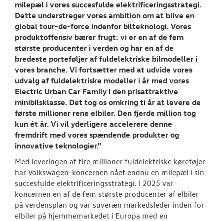
milepæl i vores succesfulde elektrificeringsstrategi.
Dette understreger vores ambition om at blive en
global tour-de-force indenfor bilteknologi. Vores
produktoffensiv bærer frugt: vi er en af de fem
største producenter i verden og har en af de
bredeste porteføljer af fuldelektriske bilmodeller i
vores branche. Vi fortsætter med at udvide vores
udvalg af fuldelektriske modeller i år med vores
Electric Urban Car Family i den prisattraktive
minibilsklasse. Det tog os omkring ti år at levere de
første millioner rene elbiler. Den fjerde million tog
kun ét år. Vi vil yderligere accelerere denne
fremdrift med vores spændende produkter og
innovative teknologier."
Med leveringen af fire millioner fuldelektriske køretøjer
har Volkswagen-koncernen nået endnu en milepæl i sin
succesfulde elektrificeringsstrategi. I 2025 var
koncernen en af de fem største producenter af elbiler
på verdensplan og var suveræn markedsleder inden for
elbiler på hjemmemarkedet i Europa med en