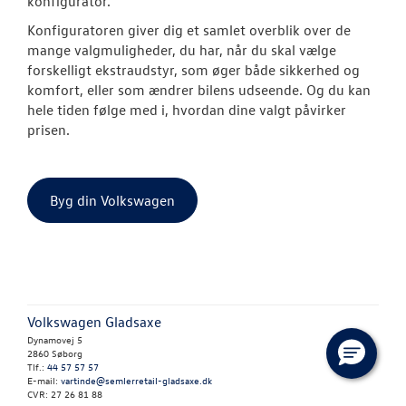
konfigurator.
Konfiguratoren giver dig et samlet overblik over de
ID.3 Neo
mange valgmuligheder, du har, når du skal vælge
forskelligt ekstraudstyr, som øger både sikkerhed og
ID.4
komfort, eller som ændrer bilens udseende. Og du kan
hele tiden følge med i, hvordan dine valgt påvirker
ID.5
prisen.
T-Roc
Aktuelle kam
Byg din Volkswagen
ID. Buzz
California
Pendlerleasin
Volkswagen Gladsaxe
Dynamovej 5
2860 Søborg
ID. Cross
Tlf.:
44 57 57 57
E-mail:
vartinde@semlerretail-gladsaxe.dk
CVR: 27 26 81 88
ID. Polo