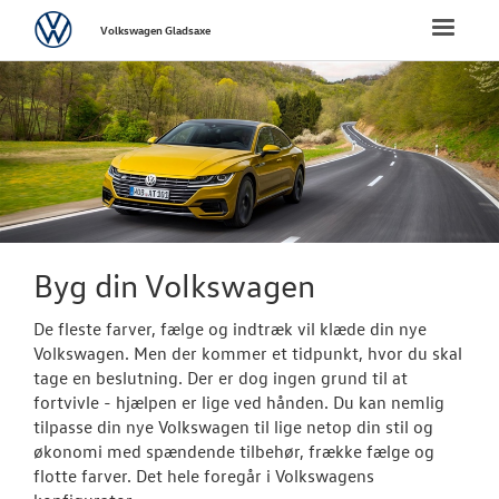
Volkswagen
Toggle
Volkswagen Gladsaxe
naviga
FORSIDE
NYE PERSONBI
Bestil prøvetu
Book en salgs
Byg din Volkswagen
Byg din Volks
De fleste farver, fælge og indtræk vil klæde din nye
Privatleasing
Volkswagen. Men der kommer et tidpunkt, hvor du skal
tage en beslutning. Der er dog ingen grund til at
Finansiering
fortvivle - hjælpen er lige ved hånden. Du kan nemlig
tilpasse din nye Volkswagen til lige netop din stil og
Elektrisk Volks
økonomi med spændende tilbehør, frække fælge og
flotte farver. Det hele foregår i Volkswagens
Modeller