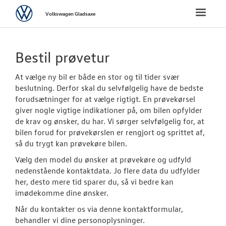
Volkswagen
Toggle
Volkswagen Gladsaxe
naviga
FORSIDE
Bestil prøvetur
NYE PERSONBI
At vælge ny bil er både en stor og til tider svær
beslutning. Derfor skal du selvfølgelig have de bedste
Bestil prøvetu
forudsætninger for at vælge rigtigt. En prøvekørsel
giver nogle vigtige indikationer på, om bilen opfylder
Book en salgs
de krav og ønsker, du har. Vi sørger selvfølgelig for, at
bilen forud for prøvekørslen er rengjort og sprittet af,
Byg din Volks
så du trygt kan prøvekøre bilen.
Privatleasing
Vælg den model du ønsker at prøvekøre og udfyld
nedenstående kontaktdata. Jo flere data du udfylder
Finansiering
her, desto mere tid sparer du, så vi bedre kan
imødekomme dine ønsker.
Elektrisk Volks
Når du kontakter os via denne kontaktformular,
behandler vi dine personoplysninger.
Modeller