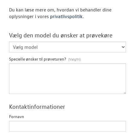
Du kan læse mere om, hvordan vi behandler dine
ID.3 Neo
oplysninger i vores
privatlivspolitik
.
ID.4
Vælg den model du ønsker at prøvekøre
ID.5
T-Roc
Specielle ønsker til prøveturen?
Aktuelle kam
ID. Buzz
California
Kontaktinformationer
Pendlerleasin
Fornavn
ID. Cross
ID. Polo