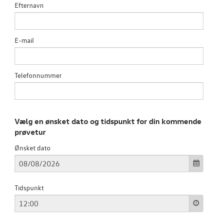
Efternavn
ID.7 og ID.7 T
Den nye Tigua
E-mail
Garanti
Telefonnummer
NYE VAREBILER
BRUGTE BILER
Vælg en ønsket dato og tidspunkt for din kommende
prøvetur
VÆRKSTED
Ønsket dato
SKADECENTER
TILBEHØR
Tidspunkt
RESERVEDELE