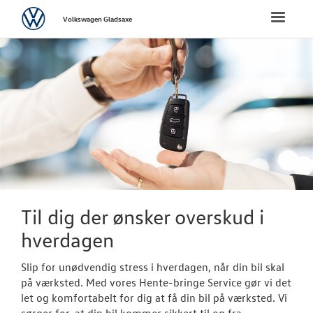
Volkswagen
Toggle
Volkswagen Gladsaxe
naviga
FORSIDE
NYE PERSONBI
NYE VAREBILER
BRUGTE BILER
VÆRKSTED
Til dig der ønsker overskud i
hverdagen
Bestil tid på 
Slip for unødvendig stress i hverdagen, når din bil skal
Koncepter og 
på værksted. Med vores Hente-bringe Service gør vi det
let og komfortabelt for dig at få din bil på værksted. Vi
Vejhjælp