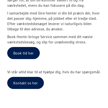
sørger for, at din bil kommer sikkert til og fra
værkstedet, mens du kan fokusere på din dag.
Biludlejning
I samarbejde med Gire henter vi din bil præcis dér, hvor
Hente/bringe
det passer dig: hjemme, på jobbet eller et tredje sted.
Efter værkstedsbesøget leverer vi naturligvis bilen
Lånecykel
tilbage til den adresse, du ønsker.
Book Hente-bringe Service sammen med dit næste
Dækopbevar
værkstedsbesøg, og slip for unødvendig stress.
Fælgerep
Book tid her
Book tid til 
Rustbeskytte
Vi står altid klar til at hjælpe dig, hvis du har spørgsmål.
Synstjek
Kontakt os her
Klimarens
Fordamperr