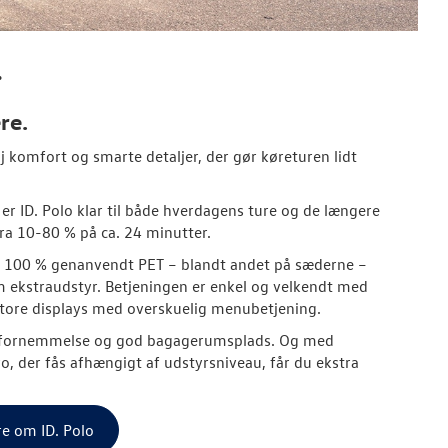
.
re.
 komfort og smarte detaljer, der gør køreturen lidt
er ID. Polo klar til både hverdagens ture og de længere
ra 10-80 % på ca. 24 minutter.
af 100 % genanvendt PET – blandt andet på sæderne –
som ekstraudstyr. Betjeningen er enkel og velkendt med
tore displays med overskuelig menubetjening.
adsfornemmelse og god bagagerumsplads. Og med
, der fås afhængigt af udstyrsniveau, får du ekstra
e om ID. Polo