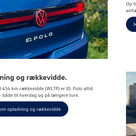
Op t
anhæn
M
ning og rækkevidde.
l 454 km rækkevidde (WLTP) er ID. Polo altid
 – både til hverdag og på længere ture.
om opladning og rækkevidde