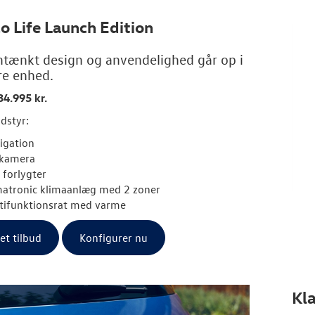
lo Life Launch Edition
ænkt design og anvendelighed går op i
re enhed.
34.995 kr.
dstyr:
igation
kamera
 forlygter
matronic klimaanlæg med 2 zoner
tifunktionsrat med varme
 et tilbud
Konfigurer nu
Kla