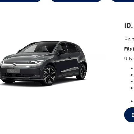
ID.
En t
Fås 
Udva
B