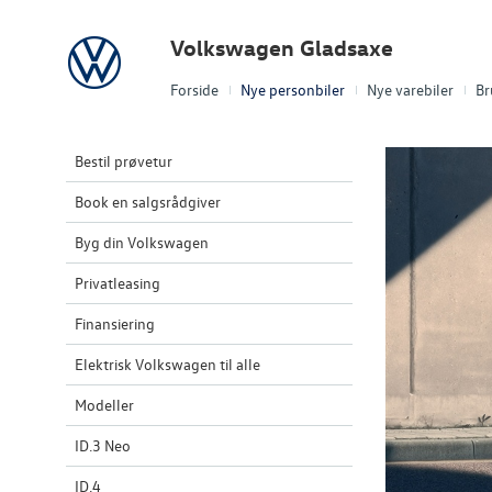
Volkswagen
Volkswagen Gladsaxe
Forside
Nye personbiler
Nye varebiler
Br
Bestil prøvetur
Book en salgsrådgiver
Byg din Volkswagen
Privatleasing
Finansiering
Elektrisk Volkswagen til alle
Modeller
ID.3 Neo
ID.4