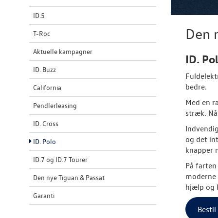
ID.5
Den n
T-Roc
Aktuelle kampagner
ID. Po
ID. Buzz
Fuldelekt
bedre.
California
Med en ræ
Pendlerleasing
stræk. Nå
ID. Cross
Indvendig
og det in
ID. Polo
knapper m
ID.7 og ID.7 Tourer
På farte
moderne a
Den nye Tiguan & Passat
hjælp og 
Garanti
Bestil