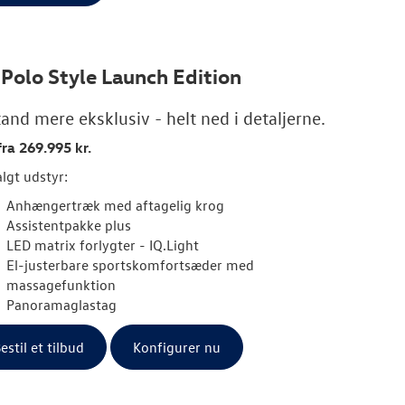
 Polo Style Launch Edition
and mere eksklusiv - helt ned i detaljerne.
fra 269.995 kr.
lgt udstyr:
Anhængertræk med aftagelig krog
Assistentpakke plus
LED matrix forlygter - IQ.Light
El-justerbare sportskomfortsæder med
massagefunktion
Panoramaglastag
estil et tilbud
Konfigurer nu