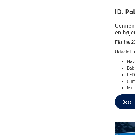
ID. Po
Gennemt
en høje
Fås fra 2
Udvalgt u
Nav
Bak
LED
Cli
Mul
Bestil