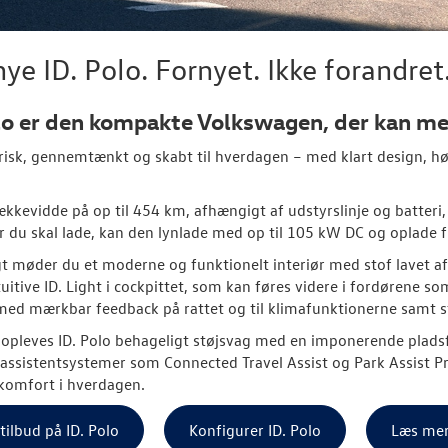
ye ID. Polo. Fornyet. Ikke forandret
lo er den kompakte Volkswagen, der kan me
risk, gennemtænkt og skabt til hverdagen – med klart design, høj
kkevidde på op til 454 km, afhængigt af udstyrslinje og batteri, 
r du skal lade, kan den lynlade med op til 105 kW DC og oplade f
t møder du et moderne og funktionelt interiør med stof lavet 
tuitive ID. Light i cockpittet, som kan føres videre i fordørene 
ed mærkbar feedback på rattet og til klimafunktionerne samt s
n opleves ID. Polo behageligt støjsvag med en imponerende pl
ssistentsystemer som Connected Travel Assist og Park Assist Pro
komfort i hverdagen.
 tilbud på ID. Polo
Konfigurer ID. Polo
Læs mer