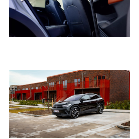
ID.7 og ID.7 T
Den nye Tigua
Garanti
NYE VAREBILER
BRUGTE BILER
VÆRKSTED
SKADECENTER
TILBEHØR
RESERVEDELE