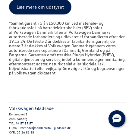
Læs mere om udstyret
*
Samlet garanti i 5 år/150.000 km ved materiale- og
fabrikationsfejl på batterielektriske biler (BEV) solgt
af
Volkswagen
Danmark til en af
Volkswagen
Danmarks
autoriserede forhandlere og udleveret af forhandleren efter den
19.12.24. De første 2 år dækkes af fabrikantens garanti, de
næste 3 år dækkes af
Volkswagen
Danmark igennem vores
autoriserede servicepartnere i Danmark, Grønland og på
Færøerne. Garantien omfatter ikke Plugin Hybrider (PHEV),
digitale tjenester og services, indefra kommende gennemtæring,
eftermonteret udstyr, naturligt slid eller sliddele, lak,
højvoltsbatteri eller vejhjælp. Se øvrige vilkår og begrænsninger
på volkswagen.dk/garanti.
Volkswagen Gladsaxe
Dynamovej 5
2860 Søborg
Tlf.:
44 57 57 57
E-mail:
vartinde@semlerretail-gladsaxe.dk
CVR: 27 26 81 88