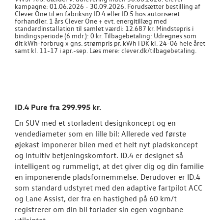
kampagne: 01.06.2026 - 30.09.2026. Forudsætter bestilling af
Clever One til en fabriksny ID.4 eller ID.5 hos autoriseret
forhandler. 1 års Clever One + evt. energitillæg med
standardinstallation til samlet værdi: 12.687 kr. Mindstepris i
bindingsperiode (6 mdr.): 0 kr. Tilbagebetaling: Udregnes som
dit kWh-forbrug x gns. strømpris pr. kWh i DK kl. 24-06 hele året
samt kl. 11-17 i apr.-sep. Læs mere: clever.dk/tilbagebetaling.
ID.4 Pure fra 299.995 kr.
En SUV med et storladent designkoncept og en
vendediameter som en lille bil: Allerede ved første
øjekast imponerer bilen med et helt nyt pladskoncept
og intuitiv betjeningskomfort. ID.4 er designet så
intelligent og rummeligt, at det giver dig og din familie
en imponerende pladsfornemmelse. Derudover er ID.4
som standard udstyret med den adaptive fartpilot ACC
og Lane Assist, der fra en hastighed på 60 km/t
registrerer om din bil forlader sin egen vognbane
utilsigtet.