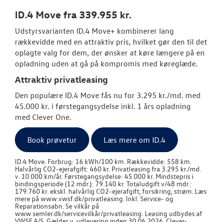
ID.4 Move fra 339.955 kr.
NYHEDER
Udstyrsvarianten ID.4 Move+ kombinerer lang
rækkevidde med en attraktiv pris, hvilket gør den til det
OM OS
oplagte valg for dem, der ønsker at køre længere på en
opladning uden at gå på kompromis med køreglæde.
JOB OG KARRI
Attraktiv privatleasing
Den populære ID.4 Move fås nu for 3.295 kr./md. med
45.000 kr. i førstegangsydelse inkl. 1 års opladning
med Clever One.
Book prøvetur
Læs mere om ID.4
ID.4 Move. Forbrug: 16 kWh/100 km. Rækkevidde: 558 km.
Halvårlig CO2-ejerafgift: 460 kr. Privatleasing fra 3.295 kr./md.
v. 10.000 km/år. Førstegangsydelse: 45.000 kr. Mindstepris i
bindingsperiode (12 mdr.): 79.140 kr. Totaludgift v/48 mdr.:
179.760 kr. ekskl. halvårlig CO2-ejerafgift, forsikring, strøm. Læs
mere på www.vwsf.dk/privatleasing. Inkl. Service- og
Reparationsabn. Se vilkår på
www.semler.dk/servicevilkår/privatleasing. Leasing udbydes af
VWSF A/S. Gælder v. udlevering inden 30.06.2026. Clever-