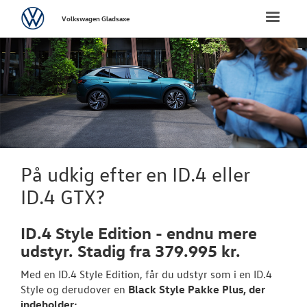
Volkswagen
Toggle
Volkswagen Gladsaxe
naviga
FORSIDE
NYE PERSONBI
Bestil prøvetu
Book en salgs
På udkig efter en ID.4 eller
Byg din Volks
ID.4 GTX?
Privatleasing
ID.4 Style Edition - endnu mere
Finansiering
udstyr. Stadig fra 379.995 kr.
Med en ID.4 Style Edition, får du udstyr som i en ID.4
Elektrisk Volks
Style og derudover en
Black Style Pakke Plus, der
indeholder:
Modeller