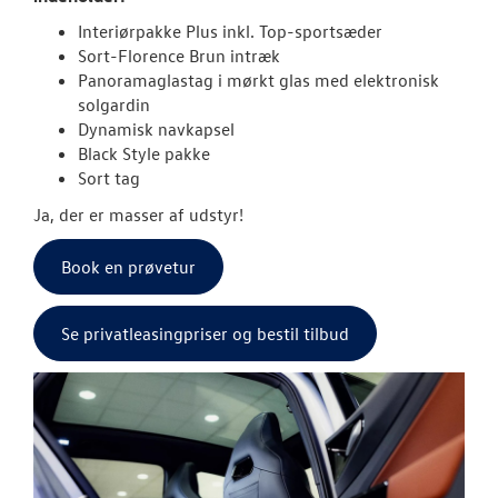
Interiørpakke Plus inkl. Top-sportsæder
ID.3 Neo
Sort-Florence Brun intræk
Panoramaglastag i mørkt glas med elektronisk
ID.4
solgardin
Dynamisk navkapsel
ID.5
Black Style pakke
Sort tag
T-Roc
Ja, der er masser af udstyr!
Aktuelle kam
Book en prøvetur
ID. Buzz
Se privatleasingpriser og bestil tilbud
California
Pendlerleasin
ID. Cross
ID. Polo