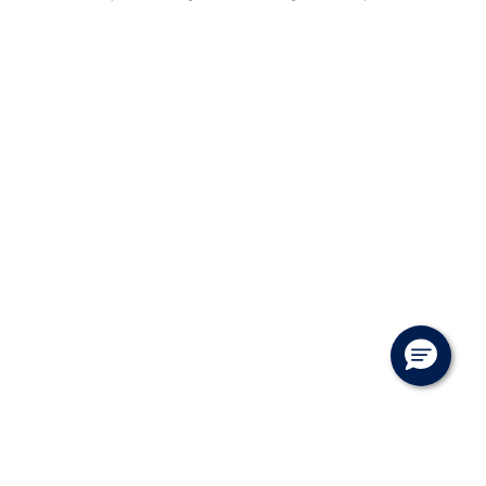
Garantiordnin
VÆRKSTED
SKADECENTER
TILBEHØR
RESERVEDELE
NYHEDER
OM OS
JOB OG KARRI