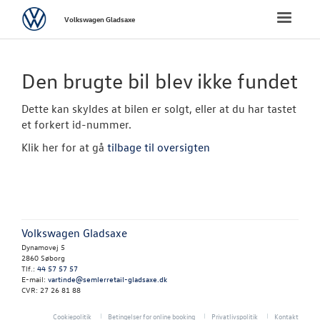
Volkswagen
Toggle
Volkswagen Gladsaxe
naviga
FORSIDE
Den brugte bil blev ikke fundet
NYE PERSONBI
Dette kan skyldes at bilen er solgt, eller at du har tastet
et forkert id-nummer.
NYE VAREBILER
Klik her for at gå
tilbage til oversigten
BRUGTE BILER
Brugtbilsafdel
Volkswagen Gladsaxe
Finansiering
Dynamovej 5
2860 Søborg
Brugtbilsvurd
Tlf.:
44 57 57 57
E-mail:
vartinde@semlerretail-gladsaxe.dk
CVR: 27 26 81 88
Autoriseret V
Brugtbilsattes
Cookiepolitik
Betingelser for online booking
Privatlivspolitik
Kontakt