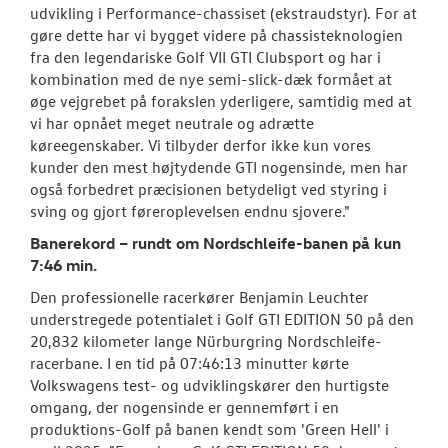
udvikling i Performance-chassiset (ekstraudstyr). For at
gøre dette har vi bygget videre på chassisteknologien
fra den legendariske Golf VII GTI Clubsport og har i
kombination med de nye semi-slick-dæk formået at
øge vejgrebet på forakslen yderligere, samtidig med at
vi har opnået meget neutrale og adrætte
køreegenskaber. Vi tilbyder derfor ikke kun vores
kunder den mest højtydende GTI nogensinde, men har
også forbedret præcisionen betydeligt ved styring i
sving og gjort føreroplevelsen endnu sjovere."
Banerekord – rundt om Nordschleife-banen på kun
7:46 min.
Den
professionelle racerkører Benjamin Leuchter
understregede potentialet i Golf GTI EDITION 50 på den
20,832 kilometer lange Nürburgring Nordschleife-
racerbane. I en tid på 07:46:13 minutter kørte
Volkswagens test- og udviklingskører den hurtigste
omgang, der nogensinde er gennemført i en
produktions-Golf på banen kendt som 'Green Hell' i