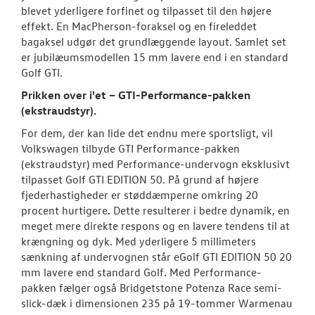
blevet yderligere forfinet og tilpasset til den højere
effekt. En MacPherson-foraksel og en fireleddet
bagaksel udgør det grundlæggende layout. Samlet set
er jubilæumsmodellen 15 mm lavere end i en standard
Golf GTI.
Prikken over i'et – GTI-Performance-pakken
(ekstraudstyr).
For dem, der kan lide det endnu mere sportsligt, vil
Volkswagen tilbyde GTI Performance-pakken
(ekstraudstyr) med Performance-undervogn eksklusivt
tilpasset Golf GTI EDITION 50. På grund af højere
fjederhastigheder er støddæmperne omkring 20
procent hurtigere. Dette resulterer i bedre dynamik, en
meget mere direkte respons og en lavere tendens til at
krængning og dyk. Med yderligere 5 millimeters
sænkning af undervognen står eGolf GTI EDITION 50 20
mm lavere end standard Golf. Med Performance-
pakken fælger også Bridgetstone Potenza Race semi-
slick-dæk i dimensionen 235 på 19-tommer Warmenau