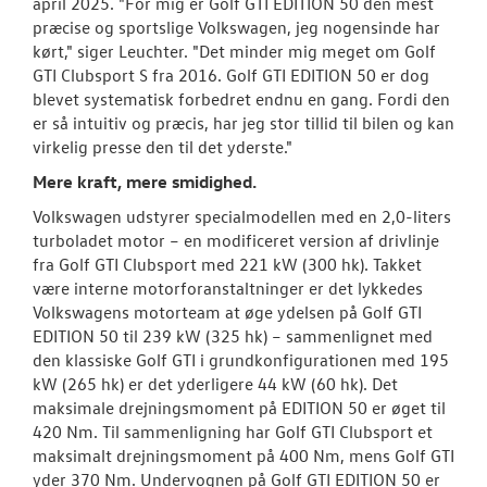
april 2025. "For mig er Golf GTI EDITION 50 den mest
præcise og sportslige Volkswagen, jeg nogensinde har
kørt," siger Leuchter. "Det minder mig meget om Golf
GTI Clubsport S fra 2016. Golf GTI EDITION 50 er dog
blevet systematisk forbedret endnu en gang. Fordi den
er så intuitiv og præcis, har jeg stor tillid til bilen og kan
virkelig presse den til det yderste."
Mere kraft, mere smidighed.
Volkswagen udstyrer specialmodellen med en 2,0-liters
turboladet motor – en modificeret version af drivlinje
fra Golf GTI Clubsport med 221 kW (300 hk). Takket
være interne motorforanstaltninger er det lykkedes
Volkswagens motorteam at øge ydelsen på Golf GTI
EDITION 50 til 239 kW (325 hk) – sammenlignet med
den klassiske Golf GTI i grundkonfigurationen med 195
kW (265 hk) er det yderligere 44 kW (60 hk). Det
maksimale drejningsmoment på EDITION 50 er øget til
420 Nm. Til sammenligning har Golf GTI Clubsport et
maksimalt drejningsmoment på 400 Nm, mens Golf GTI
yder 370 Nm. Undervognen på Golf GTI EDITION 50 er