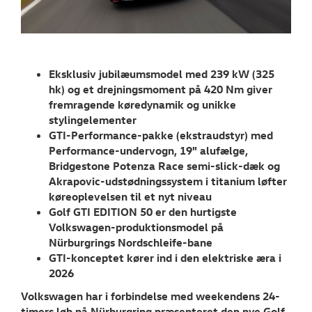
RESERVEDELE
NYHEDER
Eksklusiv jubilæumsmodel med 239 kW (325
Tilmeld dig V
hk) og et drejningsmoment på 420 Nm giver
Danmarks nyh
fremragende køredynamik og unikke
stylingelementer
Aktuelt
GTI-Performance-pakke (ekstraudstyr) med
Performance-undervogn, 19" alufælge,
OM OS
Bridgestone Potenza Race semi-slick-dæk og
Akrapovic-udstødningssystem i titanium løfter
JOB OG KARRI
køreoplevelsen til et nyt niveau
Golf GTI EDITION 50 er den hurtigste
Volkswagen-produktionsmodel på
Nürburgrings Nordschleife-bane
GTI-konceptet kører ind i den elektriske æra i
2026
Volkswagen har i forbindelse med weekendens 24-
timers løb på Nürburgring præsenteret den nye Golf