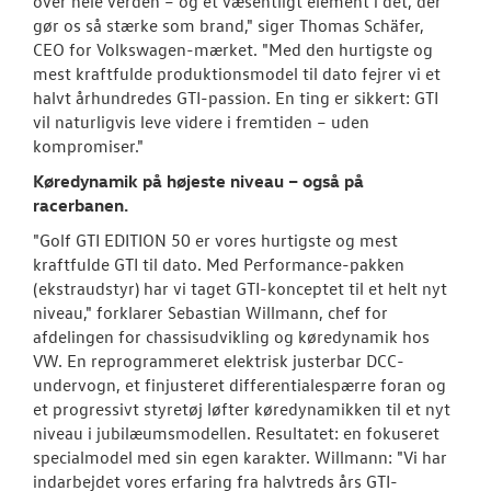
over hele verden – og et væsentligt element i det, der
gør os så stærke som brand," siger Thomas Schäfer,
CEO for Volkswagen-mærket. "Med den hurtigste og
mest kraftfulde produktionsmodel til dato fejrer vi et
halvt århundredes GTI-passion. En ting er sikkert: GTI
vil naturligvis leve videre i fremtiden – uden
kompromiser."
Køredynamik på højeste niveau – også på
racerbanen.
"Golf GTI EDITION 50 er vores hurtigste og mest
kraftfulde GTI til dato. Med Performance-pakken
(ekstraudstyr) har vi taget GTI-konceptet til et helt nyt
niveau," forklarer Sebastian Willmann, chef for
afdelingen for chassisudvikling og køredynamik hos
VW. En reprogrammeret elektrisk justerbar DCC-
undervogn, et finjusteret differentialespærre foran og
et progressivt styretøj løfter køredynamikken til et nyt
niveau i jubilæumsmodellen. Resultatet: en fokuseret
specialmodel med sin egen karakter. Willmann: "Vi har
indarbejdet vores erfaring fra halvtreds års GTI-