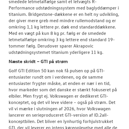
smedede letmetalfælge samt et letvægts R-
Performance udstødningssystem med baglyddæmper i
titanium. Bridgestone-dækkene er en helt ny udvikling,
der giver mere greb med mindre rullemodstand og er
omkring 1,1 kg lettere pr. dæk end standarddækkene.
Med en vægt på kun 8 kg pr. fælg er de smedede
letmetalfælge omkring 3 kg lettere end standard 19-
tommer fælg. Derudover sparer Akrapovic
udstødningsystemet titanium yderligere 11 kg.
Næste skridt – GTI på strøm
Golf GTI Edition 50 kan nok få pulsen op på GTI-
entusiaster rundt om i verdenen, og de samme
entusiaster frygter måske, at enden er nær i en tid,
hvor markeder som det danske er stærkt fokuseret på
elbiler. Men frygt ej. Volkswagen er dedikeret GTI-
konceptet, og det vil leve videre – også på strøm. Det
vil vi mærke i slutningen af 2026, hvor Volkswagen
lancerer en serieproduceret GTI-version af ID.2all-
konceptbilen. Det bliver en lynhurtig forhjulstrukket
GTI, der vil leverer en intens køreoplevelse med alle de