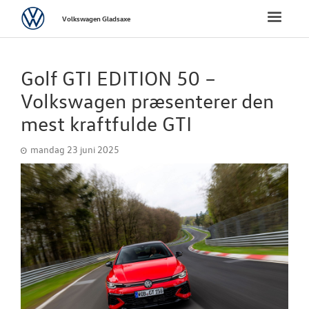
Volkswagen
Toggle
Volkswagen Gladsaxe
naviga
FORSIDE
Golf GTI EDITION 50 –
NYE PERSONBI
Volkswagen præsenterer den
mest kraftfulde GTI
NYE VAREBILER
mandag 23 juni 2025
BRUGTE BILER
VÆRKSTED
SKADECENTER
TILBEHØR