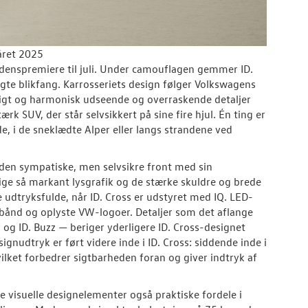
året 2025
rdenspremiere til juli. Under camouflagen gemmer ID.
 ægte blikfang. Karrosseriets design følger Volkswagens
nligt og harmonisk udseende og overraskende detaljer
 SUV, der står selvsikkert på sine fire hjul. Én ting er
ande, i de sneklædte Alper eller langs strandene ved
r den sympatiske, men selvsikre front med sin
lige så markant lysgrafik og de stærke skuldre og brede
 udtryksfulde, når ID. Cross er udstyret med IQ. LED-
bånd og oplyste VW-logoer. Detaljer som det aflange
 og ID. Buzz — beriger yderligere ID. Cross-designet
signudtryk er ført videre inde i ID. Cross: siddende inde i
lket forbedrer sigtbarheden foran og giver indtryk af
isuelle designelementer også praktiske fordele i