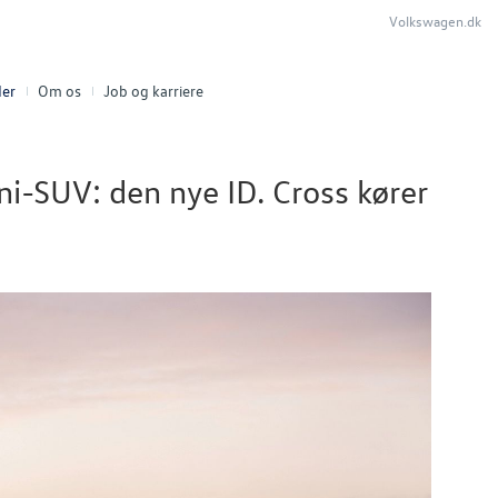
Volkswagen.dk
er
Om os
Job og karriere
i-SUV: den nye ID. Cross kører