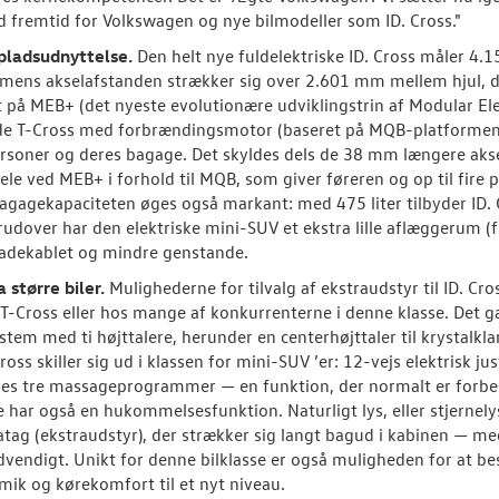
d fremtid for Volkswagen og nye bilmodeller som ID. Cross."
pladsudnyttelse.
Den helt nye fuldelektriske ID. Cross måler 4
mens akselafstanden strækker sig over 2.601 mm mellem hjul, der 
 på MEB+ (det nyeste evolutionære udviklingstrin af Modular Elec
e T-Cross med forbrændingsmotor (baseret på MQB-platformen). 
ersoner og deres bagage. Det skyldes dels de 38 mm længere aksel
ele ved MEB+ i forhold til MQB, som giver føreren og op til fir
agagekapaciteten øges også markant: med 475 liter tilbyder ID.
rudover har den elektriske mini-SUV et ekstra lille aflæggerum (
l ladekablet og mindre genstande.
a større biler.
Mulighederne for tilvalg af ekstraudstyr til ID. Cr
T-Cross eller hos mange af konkurrenterne i denne klasse. Det 
stem med ti højttalere, herunder en centerhøjttaler til krystal
Cross skiller sig ud i klassen for mini-SUV ’er: 12-vejs elektris
des tre massageprogrammer — en funktion, der normalt er forbehol
 har også en hukommelsesfunktion. Naturligt lys, eller stjernel
ag (ekstraudstyr), der strækker sig langt bagud i kabinen — med
dvendigt. Unikt for denne bilklasse er også muligheden for at bes
ik og kørekomfort til et nyt niveau.