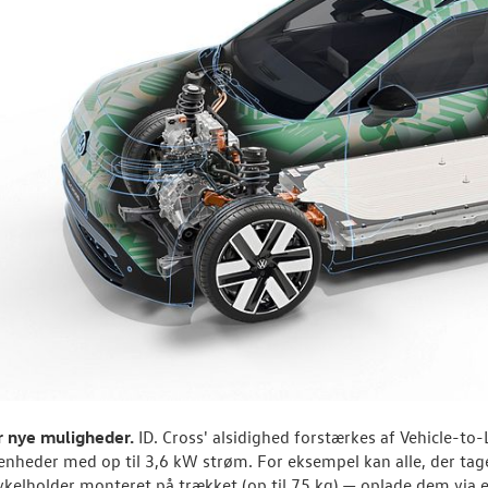
r nye muligheder.
ID. Cross' alsidighed forstærkes af Vehicle-to
enheder med op til 3,6 kW strøm. For eksempel kan alle, der ta
kelholder monteret på trækket (op til 75 kg) — oplade dem via 