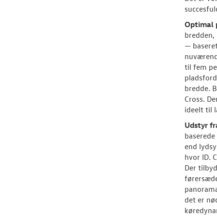
succesful
Optimal 
bredden, 
— baseret
nuværend
til fem p
pladsford
bredde. B
Cross. De
ideelt ti
Udstyr fr
baserede 
end lydsy
hvor ID. 
Der tilby
førersæde
panoramat
det er nø
køredynam