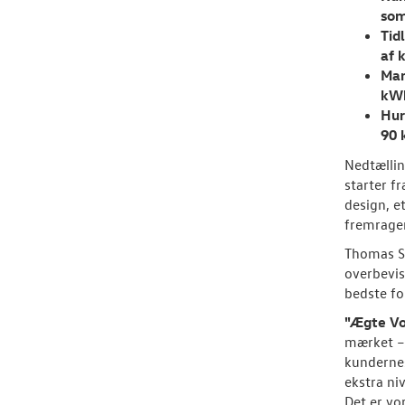
som
Tid
af 
Man
kWh
Hur
90 
Nedtællin
starter f
design, e
fremragen
Thomas Sc
overbevise
bedste fo
"Ægte V
mærket – 
kundernes
ekstra ni
Det er vo