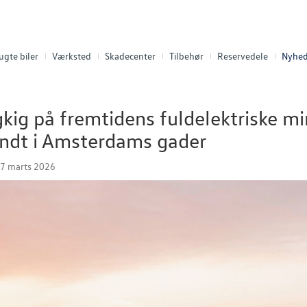
ugte biler
Værksted
Skadecenter
Tilbehør
Reservedele
Nyhed
ig på fremtidens fuldelektriske min
undt i Amsterdams gader
17 marts 2026