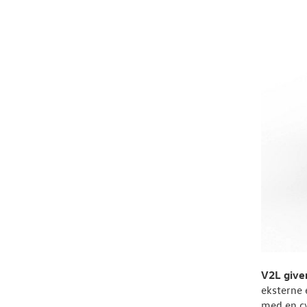
V2L give
eksterne 
med en cy