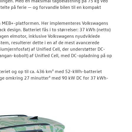
rælingen. Med en maksimal tagbelastning på 75 kg ved
elte på ferie — og forvandle bilen til en kompakt
 på MEB+-platformen. Her implementeres Volkswagens
ack design. Batteriet fås i to størrelser: 37 kWh (netto)
agen elmotor, inklusive Volkswagens nyudviklede
tem, resulterer dette i en af de mest avancerede
hiumjernfosfat) af Unified Cell, der understøtter DC-
angan-kobolt) af Unified Cell, med DC-opladning på op
eriet og op til ca. 436 km² med 52-kWh-batteriet
t tage omkring 27 minutter² med 90 kW DC for 37 kWh-