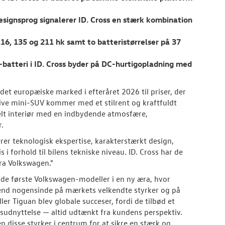
designsprog signalerer ID. Cross en stærk kombination
16, 135 og 211 hk samt to batteristørrelser på 37
batteri i ID. Cross byder på DC-hurtigopladning med
det europæiske marked i efteråret 2026 til priser, der
tive mini-SUV kommer med et stilrent og kraftfuldt
abelt interiør med en indbydende atmosfære,
.
er teknologisk ekspertise, karakterstærkt design,
s i forhold til bilens tekniske niveau. ID. Cross har de
fra Volkswagen."
de første Volkswagen-modeller i en ny æra, hvor
end nogensinde på mærkets velkendte styrker og på
er Tiguan blev globale succeser, fordi de tilbød et
adsudnyttelse — altid udtænkt fra kundens perspektiv.
 disse styrker i centrum for at sikre en stærk og