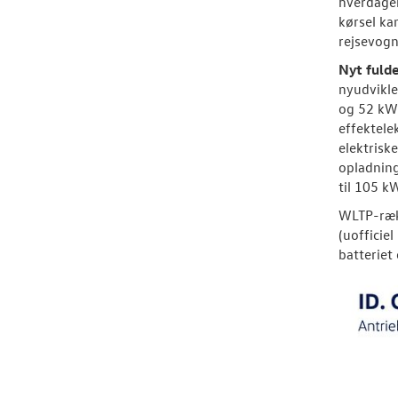
hverdagen
kørsel ka
rejsevogn
Nyt fulde
nyudvikled
og 52 kWh
effektele
elektrisk
opladning
til 105 k
WLTP-rækk
(uofficie
batteriet