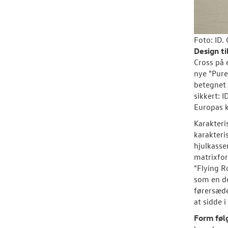
Foto: ID.
Design ti
Cross på 
nye "Pure
betegnet 
sikkert: I
Europas k
Karakteri
karakteri
hjulkasse
matrixfor
"Flying R
som en del
førersæde
at sidde i
Form følg