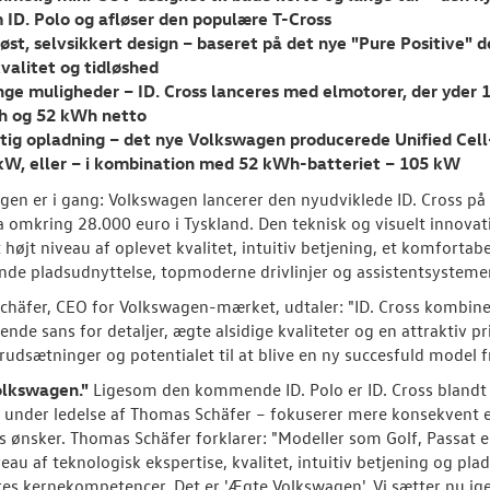
 ID. Polo og afløser den populære T-Cross
løst, selvsikkert design – baseret på det nye "Pure Positive" 
kvalitet og tidløshed
ge muligheder – ID. Cross lanceres med elmotorer, der yder 1
 og 52 kWh netto
tig opladning – det nye Volkswagen producerede Unified Cell-
kW, eller – i kombination med 52
kWh-batteriet
–
105 kW
gen er i gang: Volkswagen lancerer den nyudviklede ID. Cross på 
ra omkring 28.000 euro i Tyskland. Den teknisk og visuelt innova
t højt niveau af oplevet kvalitet, intuitiv betjening, et komfort
de pladsudnyttelse, topmoderne drivlinjer og assistentsystemer
häfer, CEO for Volkswagen-mærket, udtaler: "ID. Cross kombiner
nde sans for detaljer, ægte alsidige kvaliteter og en attraktiv pri
rudsætninger og potentialet til at blive en ny succesfuld model 
olkswagen."
Ligesom den kommende ID. Polo er ID. Cross blandt 
under ledelse af Thomas Schäfer – fokuserer mere konsekvent 
 ønsker. Thomas Schäfer forklarer: "Modeller som Golf, Passat ell
veau af teknologisk ekspertise, kvalitet, intuitiv betjening og pl
res kernekompetencer. Det er 'Ægte Volkswagen'. Vi sætter nu igen