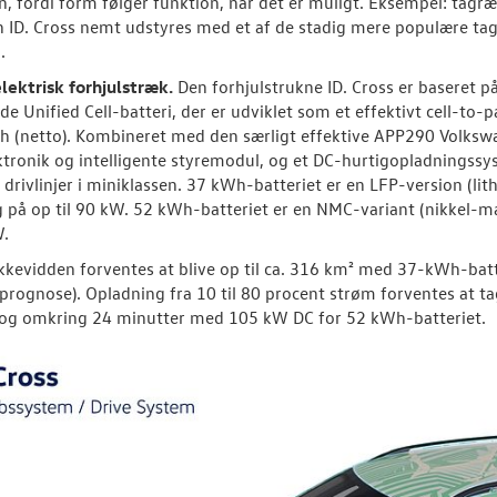
, fordi form følger funktion, når det er muligt. Eksempel: tag
n ID. Cross nemt udstyres med et af de stadig mere populære tagt
.
lektrisk
forhjulstræk.
Den forhjulstrukne ID. Cross er baseret
e Unified Cell-batteri, der er udviklet som et effektivt cell-to-p
 (netto). Kombineret med den særligt effektive APP290 Volksw
ktronik og intelligente styremodul, og et DC-hurtigopladningssys
e drivlinjer i miniklassen. 37 kWh-batteriet er en LFP-version (lit
 på op til 90 kW. 52 kWh-batteriet er en NMC-variant (nikkel-m
W.
evidden forventes at blive op til ca. 316 km² med 37-kWh-batt
l prognose). Opladning fra 10 til 80 procent strøm forventes a
 og omkring 24 minutter med 105 kW DC for 52 kWh-batteriet.