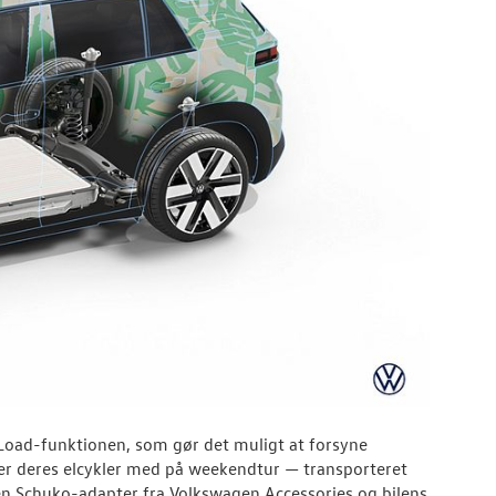
-Load-funktionen, som gør det muligt at forsyne
ger deres elcykler med på weekendtur — transporteret
en Schuko-adapter fra Volkswagen Accessories og bilens