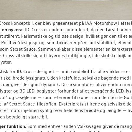
 Cross konceptbil, der blev præsenteret på IAA Motorshow i efter
l en ny æra.
ID. Cross er endnu camoufleret, da den først har ve
et stilrent, karismatiske og tidløse design, hvilket gør den til et
 Positive"designsprog, som fokuserer på visuel stabilitet, et ve
som Secret Sauce. Sammen skaber disse elementer en karakterstærk
D. Cross vil skille sig ud i byernes trafikjungle, i de skotske højl
yster.
stisk for ID. Cross-designet — umiskendeligt fra alle vinkler — e
stiske, brede lyssignatur, den kraftfulde, selvsikre bagende med 
r, der giver designet dynamik. Disse signaturer bliver endnu mere
lygter og 3D LED-baglygter forbundet af et tværgående LED-lys
oof" og C-søjlerne — som refererer til ikoner som den første Golf
 af Secret Sauce-filosofien. Eksteriørets stilrene og selvsikre de
t er motorhjelmen synlig over hele dens bredde og længde — hvi
 en betydeligt større bil.
er funktion.
Som med enhver anden Volkswagen giver de mange v