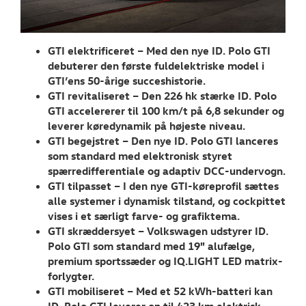
RESERVEDELE
NYHEDER
GTI elektrificeret – Med den nye ID. Polo GTI
debuterer den første fuldelektriske model i
Tilmeld dig V
GTI’ens 50-årige succeshistorie.
Danmarks nyh
GTI revitaliseret – Den 226 hk stærke ID. Polo
GTI accelererer til 100 km/t på 6,8 sekunder og
Aktuelt
leverer køredynamik på højeste niveau.
GTI begejstret – Den nye ID. Polo GTI lanceres
OM OS
som standard med elektronisk styret
spærredifferentiale og adaptiv DCC-undervogn.
GTI tilpasset – I den nye GTI-køreprofil sættes
JOB OG KARRI
alle systemer i dynamisk tilstand, og cockpittet
vises i et særligt farve- og grafiktema.
GTI skræddersyet – Volkswagen udstyrer ID.
Polo GTI som standard med 19" alufælge,
premium sportssæder og IQ.LIGHT LED matrix-
forlygter.
GTI mobiliseret – Med et 52 kWh-batteri kan
ID. Polo GTI leverer op til 423 km elektrisk