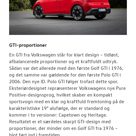
GTI-proportioner
En GTI fra Volkswagen står for klart design – tidløst,
afbalancerede proportioner og et kraftfuldt udtryk.
Sådan var det allerede med den første Golf GTI i 1976,
og det samme var gældende for den første Polo GTI i
2006. Den nye ID. Polo GTI følger trofast dette spor.
Eksteriørdesignet repræsenterer Volkswagens nye Pure
Positive-designsprog, hvilket skaber en kompakt
sportsvogn med en klar og kraftfuld fremtoning på de
karakteristiske 19" alufælge, der er standard og
kommer i to versioner: Capetown og Heritage.
Resultatet er et særdeles skarpt GTI-design med
proportioner, der minder om en Golf GTI fra 1976 –
blot ført ind i fremtiden.