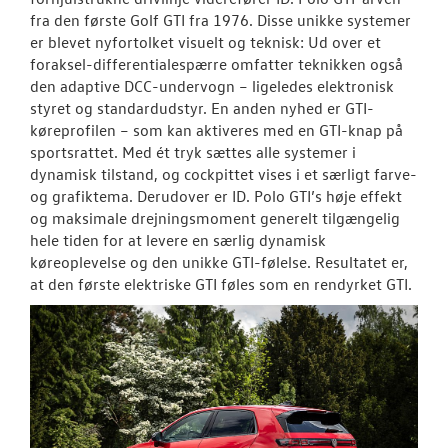
fra den første Golf GTI fra 1976. Disse unikke systemer
er blevet nyfortolket visuelt og teknisk: Ud over et
foraksel-differentialespærre omfatter teknikken også
den adaptive DCC-undervogn – ligeledes elektronisk
styret og standardudstyr. En anden nyhed er GTI-
køreprofilen – som kan aktiveres med en GTI-knap på
sportsrattet. Med ét tryk sættes alle systemer i
dynamisk tilstand, og cockpittet vises i et særligt farve-
og grafiktema. Derudover er ID. Polo GTI’s høje effekt
og maksimale drejningsmoment generelt tilgængelig
hele tiden for at levere en særlig dynamisk
køreoplevelse og den unikke GTI-følelse. Resultatet er,
at den første elektriske GTI føles som en rendyrket GTI.