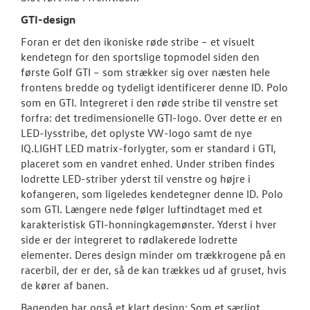
GTI-design
Foran er det den ikoniske røde stribe – et visuelt
kendetegn for den sportslige topmodel siden den
første Golf GTI – som strækker sig over næsten hele
frontens bredde og tydeligt identificerer denne ID. Polo
som en GTI. Integreret i den røde stribe til venstre set
forfra: det tredimensionelle GTI-logo. Over dette er en
LED-lysstribe, det oplyste VW-logo samt de nye
IQ.LIGHT LED matrix-forlygter, som er standard i GTI,
placeret som en vandret enhed. Under striben findes
lodrette LED-striber yderst til venstre og højre i
kofangeren, som ligeledes kendetegner denne ID. Polo
som GTI. Længere nede følger luftindtaget med et
karakteristisk GTI-honningkagemønster. Yderst i hver
side er der integreret to rødlakerede lodrette
elementer. Deres design minder om trækkrogene på en
racerbil, der er der, så de kan trækkes ud af gruset, hvis
de kører af banen.
Bagenden har også et klart design: Som et særligt