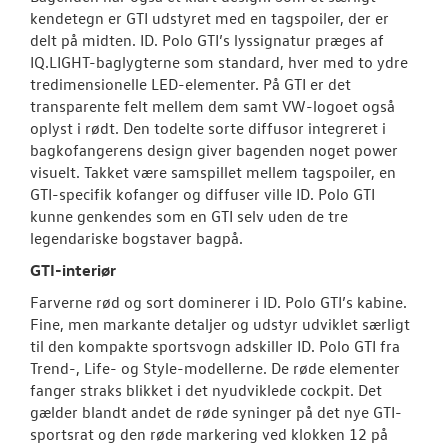
kendetegn er GTI udstyret med en tagspoiler, der er
delt på midten. ID. Polo GTI’s lyssignatur præges af
IQ.LIGHT-baglygterne som standard, hver med to ydre
tredimensionelle LED-elementer. På GTI er det
transparente felt mellem dem samt VW-logoet også
oplyst i rødt. Den todelte sorte diffusor integreret i
bagkofangerens design giver bagenden noget power
visuelt. Takket være samspillet mellem tagspoiler, en
GTI-specifik kofanger og diffuser ville ID. Polo GTI
kunne genkendes som en GTI selv uden de tre
legendariske bogstaver bagpå.
GTI-interiør
Farverne rød og sort dominerer i ID. Polo GTI’s kabine.
Fine, men markante detaljer og udstyr udviklet særligt
til den kompakte sportsvogn adskiller ID. Polo GTI fra
Trend-, Life- og Style-modellerne. De røde elementer
fanger straks blikket i det nyudviklede cockpit. Det
gælder blandt andet de røde syninger på det nye GTI-
sportsrat og den røde markering ved klokken 12 på