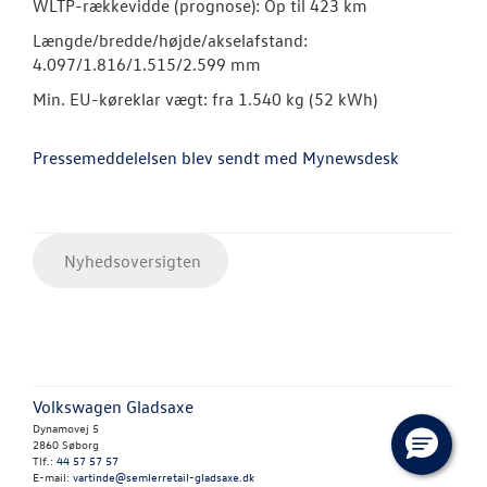
WLTP-rækkevidde (prognose): Op til 423 km
Længde/bredde/højde/akselafstand:
4.097/1.816/1.515/2.599 mm
Min. EU-køreklar vægt: fra 1.540 kg (52 kWh)
Pressemeddelelsen blev sendt med Mynewsdesk
Nyhedsoversigten
Volkswagen Gladsaxe
Dynamovej 5
2860 Søborg
Tlf.:
44 57 57 57
E-mail:
vartinde@semlerretail-gladsaxe.dk