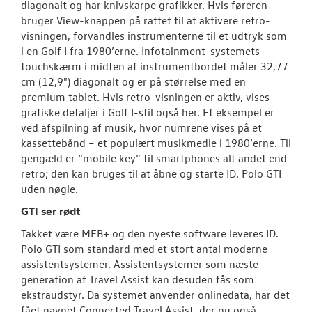
diagonalt og har knivskarpe grafikker. Hvis føreren
bruger View-knappen på rattet til at aktivere retro-
visningen, forvandles instrumenterne til et udtryk som
i en Golf I fra 1980’erne. Infotainment-systemets
touchskærm i midten af instrumentbordet måler 32,77
cm (12,9") diagonalt og er på størrelse med en
premium tablet. Hvis retro-visningen er aktiv, vises
grafiske detaljer i Golf I-stil også her. Et eksempel er
ved afspilning af musik, hvor numrene vises på et
kassettebånd – et populært musikmedie i 1980’erne. Til
gengæld er “mobile key” til smartphones alt andet end
retro; den kan bruges til at åbne og starte ID. Polo GTI
uden nøgle.
GTI ser rødt
Takket være MEB+ og den nyeste software leveres ID.
Polo GTI som standard med et stort antal moderne
assistentsystemer. Assistentsystemer som næste
generation af Travel Assist kan desuden fås som
ekstraudstyr. Da systemet anvender onlinedata, har det
fået navnet Connected Travel Assist, der nu også