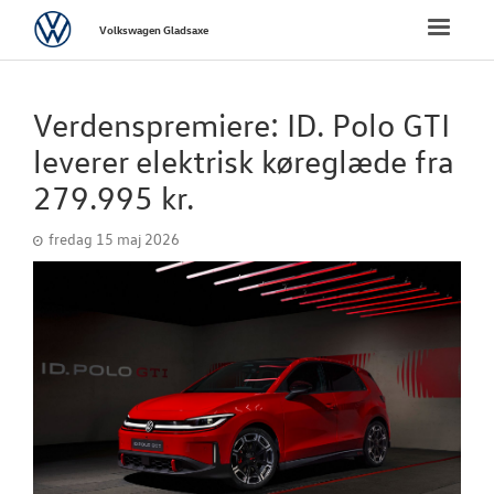
Volkswagen
Toggle
Volkswagen Gladsaxe
naviga
FORSIDE
Verdenspremiere: ID. Polo GTI
NYE PERSONBI
leverer elektrisk køreglæde fra
279.995 kr.
NYE VAREBILER
fredag 15 maj 2026
BRUGTE BILER
VÆRKSTED
SKADECENTER
TILBEHØR