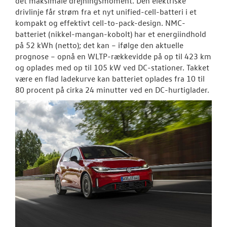
det maksimale drejningsmoment. Den elektriske
drivlinje får strøm fra et nyt unified-cell-batteri i et
kompakt og effektivt cell-to-pack-design. NMC-
batteriet (nikkel-mangan-kobolt) har et energiindhold
på 52 kWh (netto); det kan – ifølge den aktuelle
prognose – opnå en WLTP-rækkevidde på op til 423 km
og oplades med op til 105 kW ved DC-stationer. Takket
være en flad ladekurve kan batteriet oplades fra 10 til
80 procent på cirka 24 minutter ved en DC-hurtiglader.