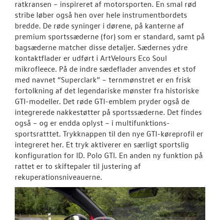
ratkransen – inspireret af motorsporten. En smal rød
stribe løber også hen over hele instrumentbordets
bredde. De røde syninger i dørene, på kanterne af
premium sportssæderne (for) som er standard, samt på
bagsæderne matcher disse detaljer. Sædernes ydre
kontaktflader er udført i ArtVelours Eco Soul
mikrofleece. På de indre sædeflader anvendes et stof
med navnet “Superclark” – ternmønstret er en frisk
fortolkning af det legendariske mønster fra historiske
GTI-modeller. Det røde GTI-emblem pryder også de
integrerede nakkestøtter på sportssæderne. Det findes
også – og er endda oplyst – i multifunktions-
sportsratttet. Trykknappen til den nye GTI-køreprofil er
integreret her. Et tryk aktiverer en særligt sportslig
konfiguration for ID. Polo GTI. En anden ny funktion på
rattet er to skiftepaler til justering af
rekuperationsniveauerne.