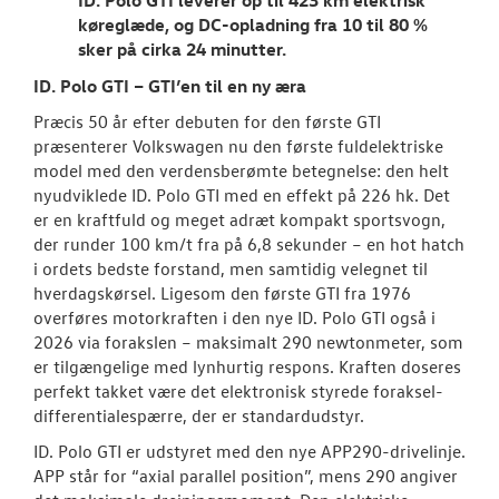
køreglæde, og DC-opladning fra 10 til 80 %
sker på cirka 24 minutter.
ID. Polo GTI – GTI’en til en ny æra
Præcis 50 år efter debuten for den første GTI
præsenterer Volkswagen nu den første fuldelektriske
model med den verdensberømte betegnelse: den helt
nyudviklede ID. Polo GTI med en effekt på 226 hk. Det
er en kraftfuld og meget adræt kompakt sportsvogn,
der runder 100 km/t fra på 6,8 sekunder – en hot hatch
i ordets bedste forstand, men samtidig velegnet til
hverdagskørsel. Ligesom den første GTI fra 1976
overføres motorkraften i den nye ID. Polo GTI også i
2026 via forakslen – maksimalt 290 newtonmeter, som
er tilgængelige med lynhurtig respons. Kraften doseres
perfekt takket være det elektronisk styrede foraksel-
differentialespærre, der er standardudstyr.
ID. Polo GTI er udstyret med den nye APP290-drivelinje.
APP står for “axial parallel position”, mens 290 angiver