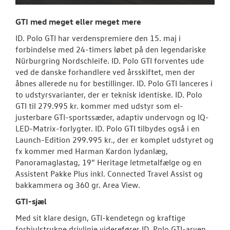
GTI med meget eller meget mere
ID. Polo GTI har verdenspremiere den 15. maj i
forbindelse med 24-timers løbet på den legendariske
Nürburgring Nordschleife. ID. Polo GTI forventes ude
ved de danske forhandlere ved årsskiftet, men der
åbnes allerede nu for bestillinger. ID. Polo GTI lanceres i
to udstyrsvarianter, der er teknisk identiske. ID. Polo
GTI til 279.995 kr. kommer med udstyr som el-
justerbare GTI-sportssæder, adaptiv undervogn og IQ-
LED-Matrix-forlygter. ID. Polo GTI tilbydes også i en
Launch-Edition 299.995 kr., der er komplet udstyret og
fx kommer med Harman Kardon lydanlæg,
Panoramaglastag, 19” Heritage letmetalfælge og en
Assistent Pakke Plus inkl. Connected Travel Assist og
bakkammera og 360 gr. Area View.
GTI-sjæl
Med sit klare design, GTI-kendetegn og kraftige
forhjulstrukne drivlinje viderefører ID. Polo GTI-arven